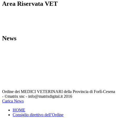
Area Riservata VET
Linee guida strutture veterinarie
Comunicazioni dall’Ordine
L’Ordine VET
MODULI
News
Bacheca del Cittadino
Eventi
Formativi
ARCHIVIO_Eventi Formativi
Comunicazioni Minist. e Reg
.
Leggi, Decreti Ed Ordinanze
Unione Europea
Annunci-Veterinari
Segreteria
Ordine dei MEDICI VETERINARI della Provincia di Forlì-Cesena
- ©matrix snc - info@matrixdigital.it 2016
Carica News
HOME
Consiglio direttivo dell’Ordine