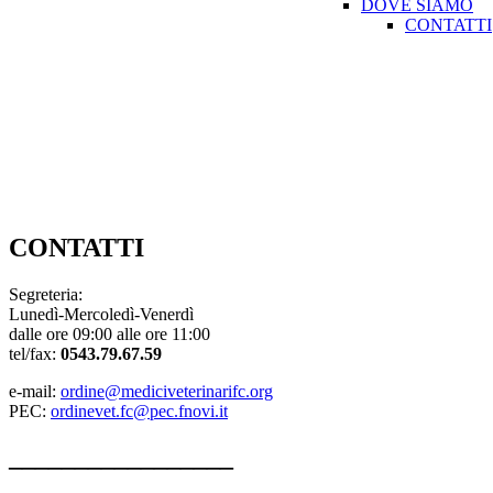
DOVE SIAMO
CONTATTI
Consiglio direttivo dell’Ordine
Amministrazione Trasparente
CHI SIAMO
ISC. ALBO e TRAS. da altro Ordine
ELENCO ISCRITTI
Link Utili
DOVE SIAMO
CONTATTI
CONTATTI
Segreteria:
Lunedì-Mercoledì-Venerdì
dalle ore 09:00 alle ore 11:00
tel/fax:
0543.79.67.59
e-mail:
ordine@mediciveterinarifc.org
PEC:
ordinevet.fc@pec.fnovi.it
_________________