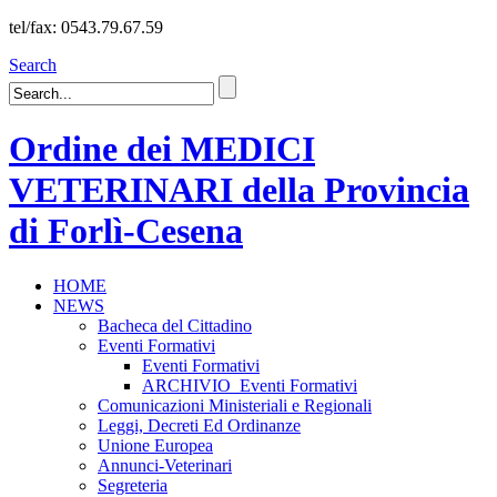
tel/fax: 0543.79.67.59
Search
Ordine dei MEDICI
VETERINARI della Provincia
di Forlì-Cesena
HOME
NEWS
Bacheca del Cittadino
Eventi Formativi
Eventi Formativi
ARCHIVIO_Eventi Formativi
Comunicazioni Ministeriali e Regionali
Leggi, Decreti Ed Ordinanze
Unione Europea
Annunci-Veterinari
Segreteria