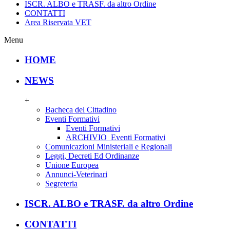
ISCR. ALBO e TRASF. da altro Ordine
CONTATTI
Area Riservata VET
Menu
HOME
NEWS
+
Bacheca del Cittadino
Eventi Formativi
Eventi Formativi
ARCHIVIO_Eventi Formativi
Comunicazioni Ministeriali e Regionali
Leggi, Decreti Ed Ordinanze
Unione Europea
Annunci-Veterinari
Segreteria
ISCR. ALBO e TRASF. da altro Ordine
CONTATTI