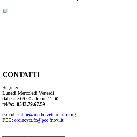
Consiglio direttivo dell’Ordine
Amministrazione Trasparente
CHI SIAMO
ISC. ALBO e TRAS. da altro Ordine
ELENCO ISCRITTI
Link Utili
DOVE SIAMO
CONTATTI
CONTATTI
Segreteria:
Lunedì-Mercoledì-Venerdì
dalle ore 09:00 alle ore 11:00
tel/fax:
0543.79.67.59
e-mail:
ordine@mediciveterinarifc.org
PEC:
ordinevet.fc@pec.fnovi.it
_________________