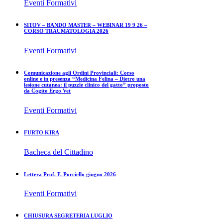
Eventi Formativi
SITOV – BANDO MASTER – WEBINAR 19 9 26 –
CORSO TRAUMATOLOGIA 2026
Eventi Formativi
Comunicazione agli Ordini Provinciali: Corso
online e in presenza “Medicina Felina – Dietro una
lesione cutanea: il puzzle clinico del gatto” proposto
da Cogito Ergo Vet
Eventi Formativi
FURTO KIRA
Bacheca del Cittadino
Lettera Prof. F. Porciello giugno 2026
Eventi Formativi
CHIUSURA SEGRETERIA LUGLIO