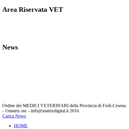
Area Riservata VET
Linee guida strutture veterinarie
Comunicazioni dall’Ordine
L’Ordine VET
MODULI
News
Bacheca del Cittadino
Eventi
Formativi
ARCHIVIO_Eventi Formativi
Comunicazioni Minist. e Reg
.
Leggi, Decreti Ed Ordinanze
Unione Europea
Annunci-Veterinari
Segreteria
Ordine dei MEDICI VETERINARI della Provincia di Forlì-Cesena
- ©matrix snc - info@matrixdigital.it 2016
Carica News
HOME