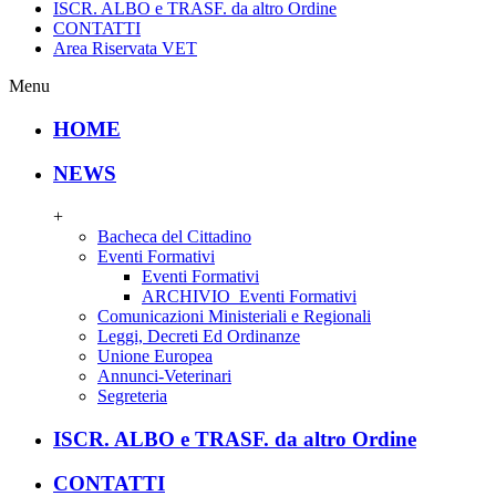
ISCR. ALBO e TRASF. da altro Ordine
CONTATTI
Area Riservata VET
Menu
HOME
NEWS
+
Bacheca del Cittadino
Eventi Formativi
Eventi Formativi
ARCHIVIO_Eventi Formativi
Comunicazioni Ministeriali e Regionali
Leggi, Decreti Ed Ordinanze
Unione Europea
Annunci-Veterinari
Segreteria
ISCR. ALBO e TRASF. da altro Ordine
CONTATTI