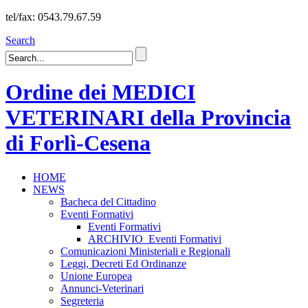
tel/fax: 0543.79.67.59
Search
Ordine dei MEDICI
VETERINARI della Provincia
di Forlì-Cesena
HOME
NEWS
Bacheca del Cittadino
Eventi Formativi
Eventi Formativi
ARCHIVIO_Eventi Formativi
Comunicazioni Ministeriali e Regionali
Leggi, Decreti Ed Ordinanze
Unione Europea
Annunci-Veterinari
Segreteria