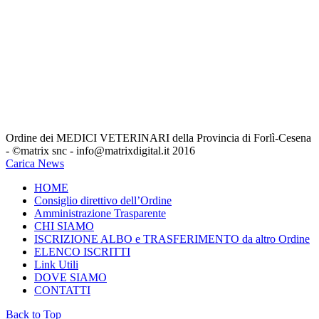
Bacheca del Cittadino
Eventi
Formativi
ARCHIVIO_Eventi Formativi
Comunicazioni Minist. e Reg
.
Leggi, Decreti Ed Ordinanze
Unione Europea
Annunci-Veterinari
Segreteria
Ordine dei MEDICI VETERINARI della Provincia di Forlì-Cesena
- ©matrix snc - info@matrixdigital.it 2016
Carica News
HOME
Consiglio direttivo dell’Ordine
Amministrazione Trasparente
CHI SIAMO
ISCRIZIONE ALBO e TRASFERIMENTO da altro Ordine
ELENCO ISCRITTI
Link Utili
DOVE SIAMO
CONTATTI
Back to Top