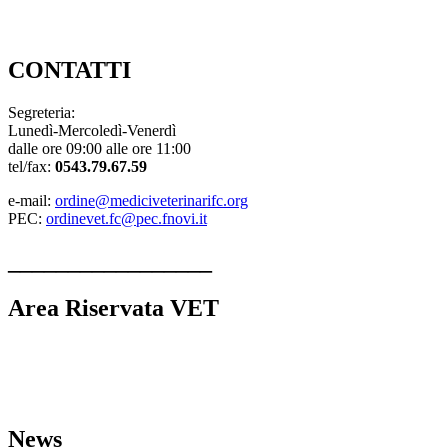
DOVE SIAMO
CONTATTI
CONTATTI
Segreteria:
Lunedì-Mercoledì-Venerdì
dalle ore 09:00 alle ore 11:00
tel/fax:
0543.79.67.59
e-mail:
ordine@mediciveterinarifc.org
PEC:
ordinevet.fc@pec.fnovi.it
_________________
Area Riservata VET
Linee guida strutture veterinarie
Comunicazioni dall’Ordine
L’Ordine VET
MODULI
News