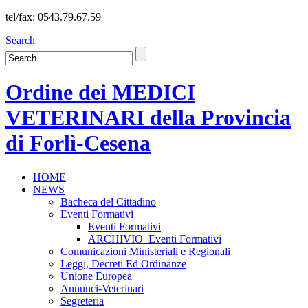
tel/fax: 0543.79.67.59
Search
Ordine dei MEDICI
VETERINARI della Provincia
di Forlì-Cesena
HOME
NEWS
Bacheca del Cittadino
Eventi Formativi
Eventi Formativi
ARCHIVIO_Eventi Formativi
Comunicazioni Ministeriali e Regionali
Leggi, Decreti Ed Ordinanze
Unione Europea
Annunci-Veterinari
Segreteria