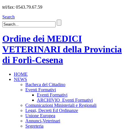
tel/fax: 0543.79.67.59
Search
Ordine dei MEDICI
VETERINARI della Provincia
di Forlì-Cesena
HOME
NEWS
Bacheca del Cittadino
Eventi Formativi
Eventi Formativi
ARCHIVIO_Eventi Formativi
Comunicazioni Ministeriali e Regionali
Leggi, Decreti Ed Ordinanze
Unione Europea
Annunci-Veterinari
Segreteria