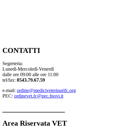
Amministrazione Trasparente
CHI SIAMO
ISC. ALBO e TRAS. da altro Ordine
ELENCO ISCRITTI
Link Utili
DOVE SIAMO
CONTATTI
CONTATTI
Segreteria:
Lunedì-Mercoledì-Venerdì
dalle ore 09:00 alle ore 11:00
tel/fax:
0543.79.67.59
e-mail:
ordine@mediciveterinarifc.org
PEC:
ordinevet.fc@pec.fnovi.it
_________________
Area Riservata VET
Linee guida strutture veterinarie