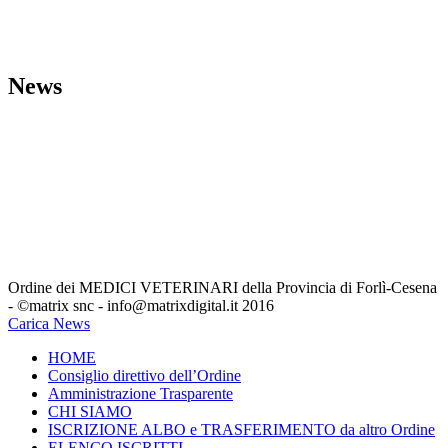
Comunicazioni dall’Ordine
L’Ordine VET
MODULI
News
Bacheca del Cittadino
Eventi
Formativi
ARCHIVIO_Eventi Formativi
Comunicazioni Minist. e Reg
.
Leggi, Decreti Ed Ordinanze
Unione Europea
Annunci-Veterinari
Segreteria
Ordine dei MEDICI VETERINARI della Provincia di Forlì-Cesena
- ©matrix snc - info@matrixdigital.it 2016
Carica News
HOME
Consiglio direttivo dell’Ordine
Amministrazione Trasparente
CHI SIAMO
ISCRIZIONE ALBO e TRASFERIMENTO da altro Ordine
ELENCO ISCRITTI