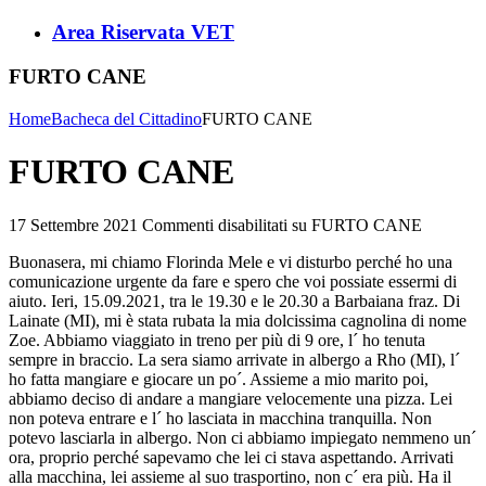
Area Riservata VET
FURTO CANE
Home
Bacheca del Cittadino
FURTO CANE
FURTO CANE
17 Settembre 2021
Commenti disabilitati
su FURTO CANE
Buonasera, mi chiamo Florinda Mele e vi disturbo perché ho una
comunicazione urgente da fare e spero che voi possiate essermi di
aiuto. Ieri, 15.09.2021, tra le 19.30 e le 20.30 a Barbaiana fraz. Di
Lainate (MI), mi è stata rubata la mia dolcissima cagnolina di nome
Zoe. Abbiamo viaggiato in treno per più di 9 ore, l´ ho tenuta
sempre in braccio. La sera siamo arrivate in albergo a Rho (MI), l´
ho fatta mangiare e giocare un po´. Assieme a mio marito poi,
abbiamo deciso di andare a mangiare velocemente una pizza. Lei
non poteva entrare e l´ ho lasciata in macchina tranquilla. Non
potevo lasciarla in albergo. Non ci abbiamo impiegato nemmeno un´
ora, proprio perché sapevamo che lei ci stava aspettando. Arrivati
alla macchina, lei assieme al suo trasportino, non c´ era più. Ha il