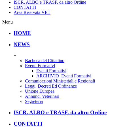
ISCR. ALBO e TRASF. da altro Ordine
CONTATTI
Area Riservata VET
Menu
HOME
NEWS
+
Bacheca del Cittadino
Eventi Formativi
Eventi Formativi
ARCHIVIO_Eventi Formativi
Comunicazioni Ministeriali e Regionali
Leggi, Decreti Ed Ordinanze
Unione Europea
Annunci-Veterinari
Segreteria
ISCR. ALBO e TRASF. da altro Ordine
CONTATTI