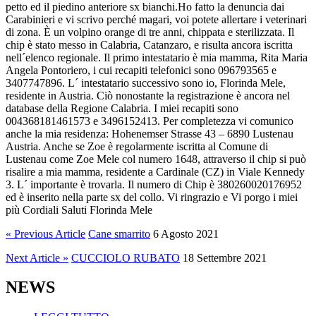
petto ed il piedino anteriore sx bianchi.Ho fatto la denuncia dai
Carabinieri e vi scrivo perché magari, voi potete allertare i veterinari
di zona. È un volpino orange di tre anni, chippata e sterilizzata. Il
chip è stato messo in Calabria, Catanzaro, e risulta ancora iscritta
nell´elenco regionale. Il primo intestatario è mia mamma, Rita Maria
Angela Pontoriero, i cui recapiti telefonici sono 096793565 e
3407747896. L´ intestatario successivo sono io, Florinda Mele,
residente in Austria. Ciò nonostante la registrazione è ancora nel
database della Regione Calabria. I miei recapiti sono
004368181461573 e 3496152413. Per completezza vi comunico
anche la mia residenza: Hohenemser Strasse 43 – 6890 Lustenau
Austria. Anche se Zoe è regolarmente iscritta al Comune di
Lustenau come Zoe Mele col numero 1648, attraverso il chip si può
risalire a mia mamma, residente a Cardinale (CZ) in Viale Kennedy
3. L´ importante è trovarla. Il numero di Chip è 380260020176952
ed è inserito nella parte sx del collo. Vi ringrazio e Vi porgo i miei
più Cordiali Saluti Florinda Mele
« Previous Article
Cane smarrito
6 Agosto 2021
Next Article »
CUCCIOLO RUBATO
18 Settembre 2021
NEWS