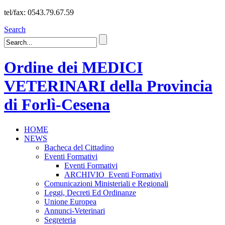
tel/fax: 0543.79.67.59
Search
Ordine dei MEDICI
VETERINARI della Provincia
di Forlì-Cesena
HOME
NEWS
Bacheca del Cittadino
Eventi Formativi
Eventi Formativi
ARCHIVIO_Eventi Formativi
Comunicazioni Ministeriali e Regionali
Leggi, Decreti Ed Ordinanze
Unione Europea
Annunci-Veterinari
Segreteria