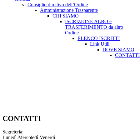
Consiglio direttivo dell’Ordine
Amministrazione Trasparente
CHI SIAMO
ISCRIZIONE ALBO e
TRASFERIMENTO da altro
Ordine
ELENCO ISCRITTI
Link Utili
DOVE SIAMO
CONTATTI
Consiglio direttivo dell’Ordine
Amministrazione Trasparente
CHI SIAMO
ISC. ALBO e TRAS. da altro Ordine
ELENCO ISCRITTI
Link Utili
DOVE SIAMO
CONTATTI
CONTATTI
Segreteria:
Lunedì-Mercoledì-Venerdì