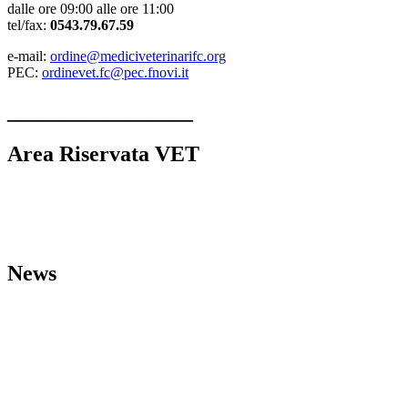
dalle ore 09:00 alle ore 11:00
tel/fax:
0543.79.67.59
e-mail:
ordine@mediciveterinarifc.org
PEC:
ordinevet.fc@pec.fnovi.it
_________________
Area Riservata VET
Linee guida strutture veterinarie
Comunicazioni dall’Ordine
L’Ordine VET
MODULI
News
Bacheca del Cittadino
Eventi
Formativi
ARCHIVIO_Eventi Formativi
Comunicazioni Minist. e Reg
.
Leggi, Decreti Ed Ordinanze
Unione Europea