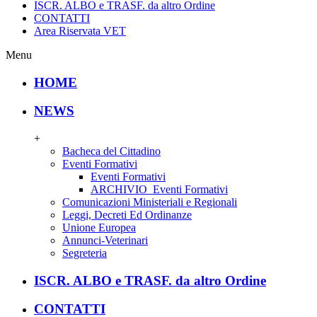
ISCR. ALBO e TRASF. da altro Ordine
CONTATTI
Area Riservata VET
Menu
HOME
NEWS
+
Bacheca del Cittadino
Eventi Formativi
Eventi Formativi
ARCHIVIO_Eventi Formativi
Comunicazioni Ministeriali e Regionali
Leggi, Decreti Ed Ordinanze
Unione Europea
Annunci-Veterinari
Segreteria
ISCR. ALBO e TRASF. da altro Ordine
CONTATTI