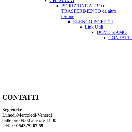
CHI SIAMO
ISCRIZIONE ALBO e
TRASFERIMENTO da altro
Ordine
ELENCO ISCRITTI
Link Utili
DOVE SIAMO
CONTATTI
Consiglio direttivo dell’Ordine
Amministrazione Trasparente
CHI SIAMO
ISC. ALBO e TRAS. da altro Ordine
ELENCO ISCRITTI
Link Utili
DOVE SIAMO
CONTATTI
CONTATTI
Segreteria:
Lunedì-Mercoledì-Venerdì
dalle ore 09:00 alle ore 11:00
tel/fax:
0543.79.67.59