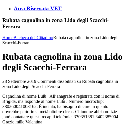
Area Riservata VET
Rubata cagnolina in zona Lido degli Scacchi-
Ferrara⁩
Home
Bacheca del Cittadino
Rubata cagnolina in zona Lido degli
Scacchi-Ferrara⁩
Rubata cagnolina in zona Lido
degli Scacchi-Ferrara⁩
28 Settembre 2019
Commenti disabilitati
su Rubata cagnolina in
zona Lido degli Scacchi-Ferrara⁩
Cagnolina di nome Lulù . All’anagrafe è registrata con il nome di
Brigida, ma risponde al nome Lulù . Numero microchip:
380260041003162. È incinta, ha bisogno di cure in quanto
dovrebbe partorire a metà ottobre circa . Chiunque abbia notizie
,può contattare questi recapiti telefonici 330351381 3402385904
Grazie mille Valentina