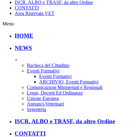
ISCR. ALBO e TRASF. da altro Ordine
CONTATTI
Area Riservata VET
Menu
HOME
NEWS
+
Bacheca del Cittadino
Eventi Formativi
Eventi Formativi
ARCHIVIO_Eventi Formativi
Comunicazioni Ministeriali e Regionali
Leggi, Decreti Ed Ordinanze
Unione Europea
Annunci-Veterinari
Segreteria
ISCR. ALBO e TRASF. da altro Ordine
CONTATTI