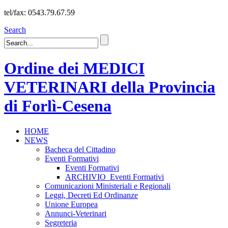
tel/fax: 0543.79.67.59
Search
Ordine dei MEDICI
VETERINARI della Provincia
di Forlì-Cesena
HOME
NEWS
Bacheca del Cittadino
Eventi Formativi
Eventi Formativi
ARCHIVIO_Eventi Formativi
Comunicazioni Ministeriali e Regionali
Leggi, Decreti Ed Ordinanze
Unione Europea
Annunci-Veterinari
Segreteria