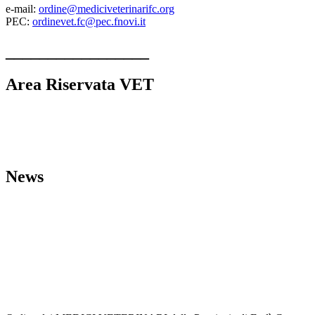
e-mail:
ordine@mediciveterinarifc.org
PEC:
ordinevet.fc@pec.fnovi.it
_________________
Area Riservata VET
Linee guida strutture veterinarie
Comunicazioni dall’Ordine
L’Ordine VET
MODULI
News
Bacheca del Cittadino
Eventi
Formativi
ARCHIVIO_Eventi Formativi
Comunicazioni Minist. e Reg
.
Leggi, Decreti Ed Ordinanze
Unione Europea
Annunci-Veterinari
Segreteria