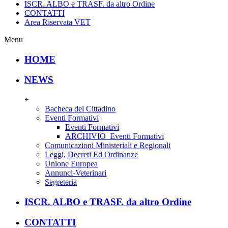
ISCR. ALBO e TRASF. da altro Ordine
CONTATTI
Area Riservata VET
Menu
HOME
NEWS
+
Bacheca del Cittadino
Eventi Formativi
Eventi Formativi
ARCHIVIO_Eventi Formativi
Comunicazioni Ministeriali e Regionali
Leggi, Decreti Ed Ordinanze
Unione Europea
Annunci-Veterinari
Segreteria
ISCR. ALBO e TRASF. da altro Ordine
CONTATTI