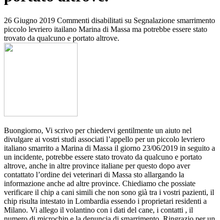
26 Giugno 2019
Commenti disabilitati
su Segnalazione smarrimento
piccolo levriero itailano Marina di Massa ma potrebbe essere stato
trovato da qualcuno e portato altrove.⁩
Buongiorno, Vi scrivo per chiedervi gentilmente un aiuto nel
divulgare ai vostri studi associati l’appello per un piccolo levriero
italiano smarrito a Marina di Massa il giorno 23/06/2019 in seguito a
un incidente, potrebbe essere stato trovato da qualcuno e portato
altrove, anche in altre province italiane per questo dopo aver
contattato l’ordine dei veterinari di Massa sto allargando la
informazione anche ad altre province. Chiediamo che possiate
verificare il chip a cani simili che non sono già tra i vostri pazienti, il
chip risulta intestato in Lombardia essendo i proprietari residenti a
Milano. Vi allego il volantino con i dati del cane, i contatti , il
numero di microchip e la denuncia di smarrimento. Ringrazio per un