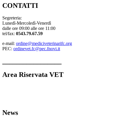
CONTATTI
Segreteria:
Lunedì-Mercoledì-Venerdì
dalle ore 09:00 alle ore 11:00
tel/fax:
0543.79.67.59
e-mail:
ordine@mediciveterinarifc.org
PEC:
ordinevet.fc@pec.fnovi.it
_________________
Area Riservata VET
Linee guida strutture veterinarie
Comunicazioni dall’Ordine
L’Ordine VET
MODULI
News
Bacheca del Cittadino
Eventi
Formativi