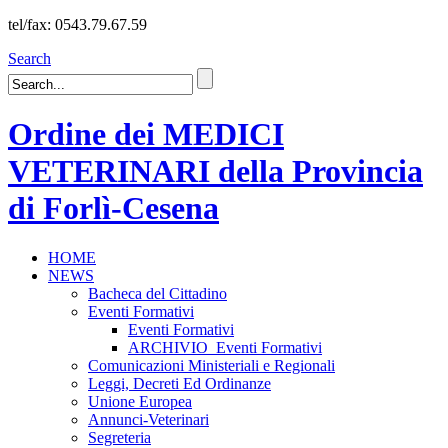
tel/fax: 0543.79.67.59
Search
Ordine dei MEDICI
VETERINARI della Provincia
di Forlì-Cesena
HOME
NEWS
Bacheca del Cittadino
Eventi Formativi
Eventi Formativi
ARCHIVIO_Eventi Formativi
Comunicazioni Ministeriali e Regionali
Leggi, Decreti Ed Ordinanze
Unione Europea
Annunci-Veterinari
Segreteria