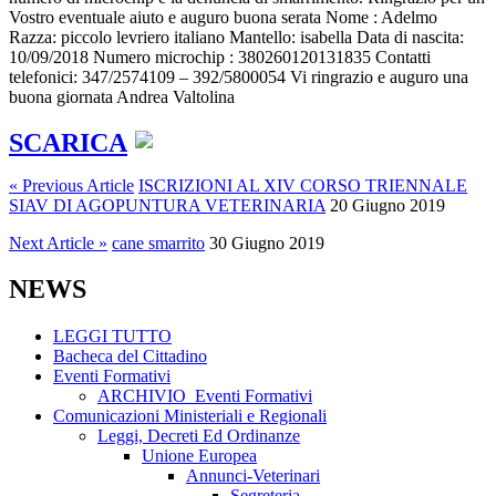
Vostro eventuale aiuto e auguro buona serata Nome : Adelmo
Razza: piccolo levriero italiano Mantello: isabella Data di nascita:
10/09/2018 Numero microchip : 380260120131835 Contatti
telefonici: 347/2574109 – 392/5800054 Vi ringrazio e auguro una
buona giornata Andrea Valtolina
SCARICA
« Previous Article
ISCRIZIONI AL XIV CORSO TRIENNALE
SIAV DI AGOPUNTURA VETERINARIA⁩
20 Giugno 2019
Next Article »
cane smarrito⁩
30 Giugno 2019
NEWS
LEGGI TUTTO
Bacheca del Cittadino
Eventi Formativi
ARCHIVIO_Eventi Formativi
Comunicazioni Ministeriali e Regionali
Leggi, Decreti Ed Ordinanze
Unione Europea
Annunci-Veterinari
Segreteria