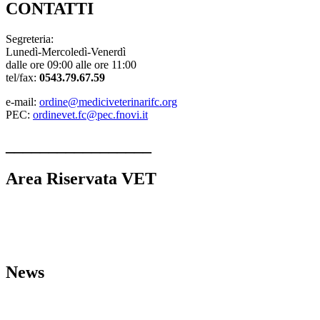
CONTATTI
Segreteria:
Lunedì-Mercoledì-Venerdì
dalle ore 09:00 alle ore 11:00
tel/fax:
0543.79.67.59
e-mail:
ordine@mediciveterinarifc.org
PEC:
ordinevet.fc@pec.fnovi.it
_________________
Area Riservata VET
Linee guida strutture veterinarie
Comunicazioni dall’Ordine
L’Ordine VET
MODULI
News
Bacheca del Cittadino
Eventi
Formativi