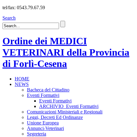
tel/fax: 0543.79.67.59
Search
Ordine dei MEDICI
VETERINARI della Provincia
di Forlì-Cesena
HOME
NEWS
Bacheca del Cittadino
Eventi Formativi
Eventi Formativi
ARCHIVIO_Eventi Formativi
Comunicazioni Ministeriali e Regionali
Leggi, Decreti Ed Ordinanze
Unione Europea
Annunci-Veterinari
Segreteria